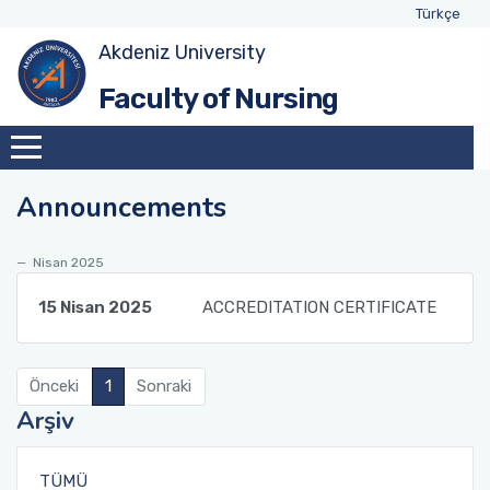
Türkçe
Akdeniz University
Management
CURRICULUM GUIDE
Faculty of Nursing
Dean Message
Mission - Vision
Announcements
Nisan 2025
15 Nisan 2025
ACCREDITATION CERTIFICATE
Önceki
1
Sonraki
Arşiv
TÜMÜ